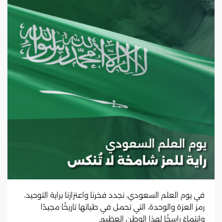
في يوم العلم السعودي، نجدد فخرنا واعتزازنا براية التوحيد،
رمز العزة والوحدة، التي تحمل في طياتها تاريخًا مجيدًا
وانتماءً راسخًا لهذا الوطن العظيم.