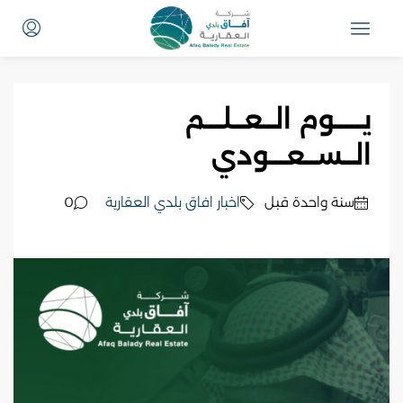
يـــــوم الــعــلـــم
الــســعـــودي
‏سنة واحدة قبل
اخبار افاق بلدي العقارية
0