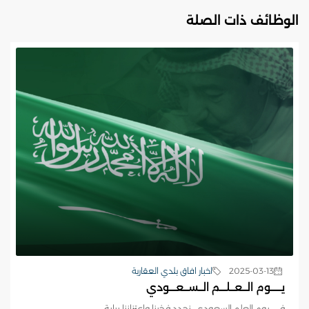
الوظائف ذات الصلة
2025-03-13
اخبار افاق بلدي العقارية
يـــــوم الــعــلـــم الــســعـــودي
في يوم العلم السعودي، نجدد فخرنا واعتزازنا براية...