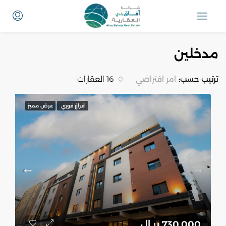
مدخلين
ترتيب حسب:
امر افتراضي
16 العقارات
افراغ فوري
عرض مميز
730,000 ريـال