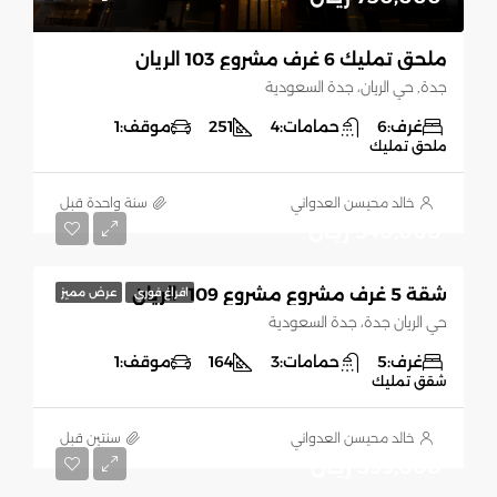
ملحق تمليك 6 غرف مشروع 103 الريان
جدة, حي الريان، جدة السعودية
غرف:
6
حمامات:
4
251
موقف:
1
ملحق تمليك
خالد محيسن العدواني
‏سنة واحدة قبل
540,000 ريـال
شقة 5 غرف مشروع مشروع 109- الريان
افراغ فوري
عرض مميز
حي الريان جدة، جدة السعودية
غرف:
5
حمامات:
3
164
موقف:
1
شقق تمليك
خالد محيسن العدواني
‏سنتين قبل
599,000 ريـال