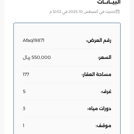
البيــانــات
تحديث في أغسطس 10, 2025 في 12:02 م
رقم العرض:
Afaq19871
السعر:
550,000 ريـال
مساحة العقار:
177
غرف:
5
دورات مياه:
3
موقف:
1