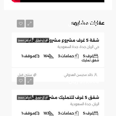
عقارات مشابهه
540,000 ريـال
شقة 5 غرف مشروع مشروع 109- الريان
افراغ فوري
عرض مميز
حي الريان جدة، جدة السعودية
غرف:
5
حمامات:
3
164
موقف:
1
شقق تمليك
خالد محيسن العدواني
‏سنتين قبل
599,000 ريـال
شقق 5 غرف للتمليك مشروع 110 الريان
افراغ فوري
عرض مميز
الريان، جدة السعودية
غرف:
5
حمامات:
3
183
موقف:
1