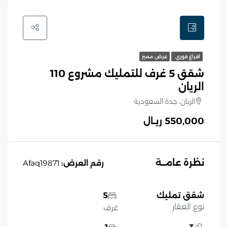
افراغ فوري
عرض مميز
شقق 5 غرف للتمليك مشروع 110
الريان
الريان، جدة السعودية
550,000 ريـال
نظرة عامــة
رقم العرض:
Afaq19871
شقق تمليك
5
نوع العقار
غرف