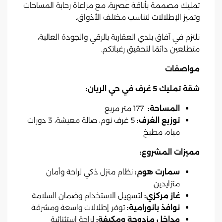
تمليك مصممة بأناقة عصرية، مع مراعاة رحابة المساحات
وتميز الإطلالات لتناسب مختلف الأذواق.
نلتزم في آفاق بلدي العقارية بالرقي والجودة العالية،
متطلعين دائمًا لتحقيق رغباتكم.
مواصفات
شقة تمليك 5 غرف في حي الريان:
المساحة:
177 متر مربع
توزيع الغرف:
5 غرف نوم، صالة معيشة، 3 دورات
مياه، مطبخ
مميزات المشروع:
سمارت هوم:
نظام منزل ذكي لراحة وأمان
متزايدين
غاز مركزي:
لتسهيل الاستخدام وضمان السلامة
نوافذ بانورامية:
توفر إطلالات واسعة ومشرقة
مداخل مزدوجة ومكيفة:
لراحة استثنائية