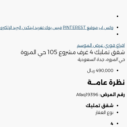
واتس اب
موقع PINTEREST
فيس بوك
تغريد
لينكدن
البريد الإلكترو
افراغ فوري
عرض الموسم
شقق تمليك 4 غرف مشروع 105 حي المروة
حي المروه، جدة السعودية
490,000 ريـال
نظرة عامــة
رقم العرض:
Afaq19396
شقق تمليك
نوع العقار
4