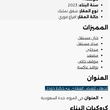
سنة البناء:
2023
نوع العقار:
شقق تمليك
حالة العقار:
افراغ فوري
المميزات
خزان مستقل
عداد مستقل
مدخلين
مصعد
موقف خاص
نوافذ عاكسة
العنوان
الذهاب للعرض العقاري عبر خرائط جوجل
العنوان
حي المروه، جدة السعودية
كروكيات البناء