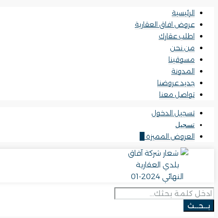
الرئيسية
عروض افاق العقارية
اطلب عقارك
من نحن
مسوقينا
المدونة
جديد عروضنا
تواصل معنا
تسجيل الدخول
تسجيل
العروض المميزه
0
بــحــث