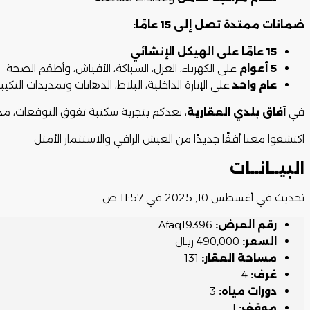
ضمانات ممتدة تصل إلى 15 عامًا:
15 عامًا على الهيكل الإنشائي
5 أعوام
على الكهرباء، العزل، السباكة، الأفياش، وأطقم الصحة
عام واحد
على الإنارة الداخلية، البلاط، الدهانات وتمديدات التكي
في
آفاق بلدي العقارية
، نعدكم بتجربة سكنية تفوق التوقعات، مدع
اكتشفوا معنا أفقًا جديدًا من العيش الراقي والاستثمار الأمثل
البيــانــات
تحديث في أغسطس 10, 2025 في 11:57 ص
رقم العرض:
Afaq19396
السعر:
490,000 ريـال
مساحة العقار:
131
غرف:
4
دورات مياه:
3
موقف:
1