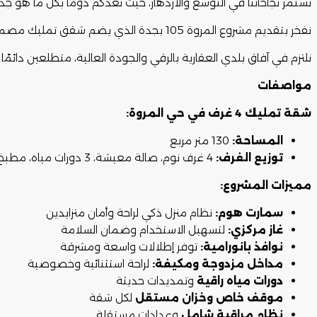
تستمر نجاحاتنا في التوسع والازدهار، حيث نعدكم دومًا بكل ما هو جد
نفخر بتقديم مشروع المروة 105 بجدة الذي يضم شقق تمليك مصممة بأناقة عصرية، مع مراعاة رحابة المساحات وتميز الإطلالات لتناسب مختلف الأذواق.
نلتزم في آفاق بلدي العقارية بالرقي والجودة العالية، متطلعين دائمًا 
مواصفات
شقة تمليك 4 غرف في حي المروة:
المساحة:
130 متر مربع
توزيع الغرف:
4 غرف نوم، صالة معيشة، 3 دورات مياه، مطبخ
مميزات المشروع:
سمارت هوم:
نظام منزل ذكي لراحة وأمان متزايدين
غاز مركزي:
لتسهيل الاستخدام وضمان السلامة
نوافذ بانورامية:
توفر إطلالات واسعة ومشرقة
مداخل مزدوجة ومكيفة:
لراحة استثنائية وخصوصية
دورات مياه راقية
وتمديدات حديثة
موقف خاص وخزان مستقل
لكل شقة
نظام مراقبة شامل
وعدادات مستقلة