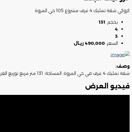
كروكي شقة تمليك 4 غرف مشروع 105 حي المروة
بحجم:
131
4
3
السعر:
490,000 ريـال
وصف:
شقة تمليك 4 غرف في حي المروة: المساحة: 131 متر مربع توزيع الغرف: 4 غرف نوم، صالة معيشة، 3 دورات مياه، مطبخ
فيديو العرض