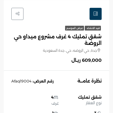
قيد الانشاء
عرض الموسم
شقق تمليك 4 غرف مشروع ميداو حي
الروضة
جدة, حي الروضه، حي، جدة السعودية
609,000 ريـال
نظرة عامــة
رقم العرض:
Afaq19004
شقق تمليك
4
نوع العقار
غرف