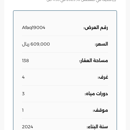
رقم العرض:
Afaq19004
السعر:
609,000 ريـال
مساحة العقار:
138
غرف:
4
دورات مياه:
3
موقف:
1
سنة البناء:
2024