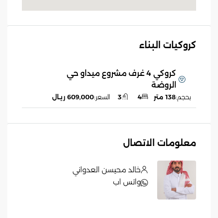
كروكيات البناء
كروكي 4 غرف مشروع ميداو حي
الروضة
بحجم:
138 متر
4
3
السعر:
609,000 ريـال
معلومات الاتصال
خالد محيسن العدواني
واتس اب