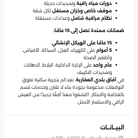
دورات مياه راقية
وتمديدات حديثة
موقف خاص وخزان مستقل
لكل شقة
نظام مراقبة شامل
وعدادات مستقلة
ضمانات ممتدة تصل إلى 15 عامًا:
15 عامًا على الهيكل الإنشائي
5 أعوام
على الكهرباء، العزل، السباكة، الأفياش،
وأطقم الصحة
عام واحد
على الإنارة الداخلية، البلاط، الدهانات
وتمديدات التكييف
في
آفاق بلدي العقارية
، نعدكم بتجربة سكنية تفوق
التوقعات، مدعومة بجودة بناء لا تقارن وخدمات تتسم
بالفخامة والابتكار. اكتشفوا معنا أفقًا جديدًا من العيش
الراقي والاستثمار الأمثل.
البيــانــات
تحديث في أغسطس 10, 2025 في 11:55 ص