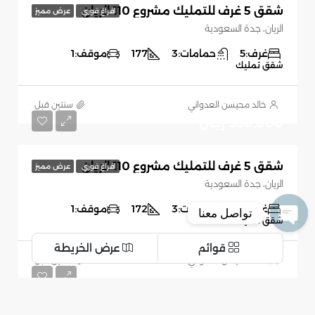
شقق 5 غرف للتمليك مشروع 110 الريان
افراغ فوري
عرض مميز
الريان، جدة السعودية
غرف:
5
حمامات:
3
177
موقف:
1
شقق تمليك
خالد محيسن العدواني
‏سنتين قبل
550,000 ريـال
شقق 5 غرف للتمليك مشروع 110 الريان
افراغ فوري
عرض مميز
الريان، جدة السعودية
غرف:
5
حمامات:
3
172
موقف:
1
تواصل معنا
شقق تمليك
Open chaty
قوائم
عرض الخريطة
خالد محيسن العدواني
‏سنتين قبل
520,000 ريـال