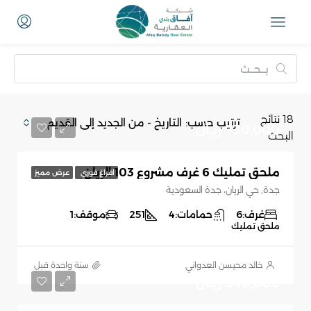
18
نتائج
ترتيب حسب:
التاريخ - من الجديد إلى القديم
730,000 ريـال
البحث
ملحق تمليك 6 غرف مشروع 103 الريان
افراغ فوري
عرض مميز
جدة, حي الريان، جدة السعودية
غرف:
6
حمامات:
4
251
موقف:
1
ملحق تمليك
خالد محيسن العدواني
‏سنة واحدة قبل
540,000 ريـال